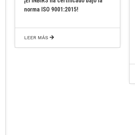
Felicitamos a Bianca Mazzitelli y
Ana Ceballos, investigadoras del
INBIRS, por recibir el Premio “Dr.
Leonardo Satz” 2025 otorgado por
la Sociedad Argentina de
Inmunología (SAI)
LEER MÁS