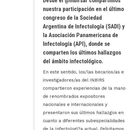
imos
¡El INBIRS ha certificado bajo la
último
norma ISO 9001:2015!
SADI) y
a de
LEER MÁS
azgos
os/as e
la mano
gos en
lidades
citamos